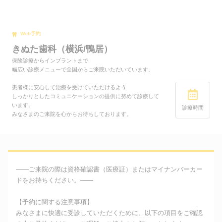
Web予約
きぬた歯科（横浜/鴨居）
保険診療からインプラントまで
幅広い診療メニューで全国からご来院いただいています。
患者様に安心して治療を受けていただけるよう
しっかりとしたコミュニケーションの提供に努めて診療して
います。
診療時間
みなさまのご来院を心からお待ちしております。
――ご来院の際は資格確認書（医療証）またはマイナンバーカー
ドをお持ちください。――
【予約に関する注意事項】
みなさまに快適に受診していただくために、以下の項目をご確認